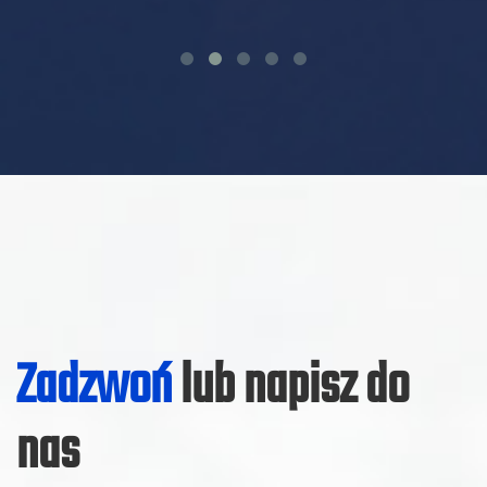
Zadzwoń
lub napisz do
nas