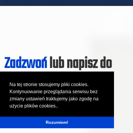
Zadzwoń
lub napisz do
nas
Na tej stronie stosujemy pliki cookies.
Kontynuowanie przeglądania serwisu bez
Wszelkie zapytania , prosimy kierować
zmiany ustawień traktujemy jako zgodę na
użycie plików cookies..
w godzinach 8.00 - 16.00.
Rozumiem!